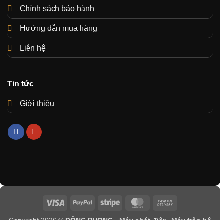
Chính sách bảo hành
Hướng dẫn mua hàng
Liên hệ
Tin tức
Giới thiệu
Visa
PayPal
Stripe
MasterCard
Cash
On
Copyright 2026 ©
ĐÔNG PHONG - Máy phát điện- Máy trộn bê