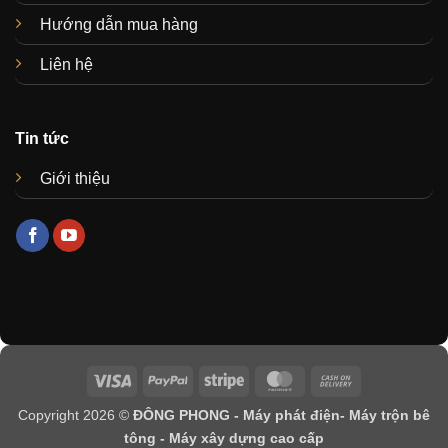
Hướng dẫn mua hàng
Liên hệ
Tin tức
Giới thiệu
Visa
PayPal
Stripe
MasterCard
Cash
On
Copyright 2026 ©
ĐÔNG PHONG - Máy phát điện- Máy trộn bê
Delivery
tông - Máy xây dựng cao cấp