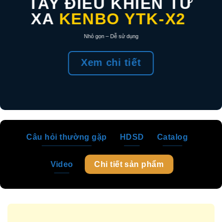
TAY ĐIỀU KHIỂN TỪ
XA
KENBO YTK-X2
Nhỏ gọn – Dễ sử dụng
Xem chi tiết
Câu hỏi thường gặp
HDSD
Catalog
Video
Chi tiết sản phẩm