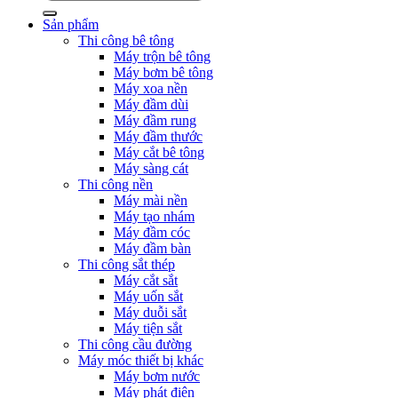
kiếm:
Sản phẩm
Thi công bê tông
Máy trộn bê tông
Máy bơm bê tông
Máy xoa nền
Máy đầm dùi
Máy đầm rung
Máy đầm thước
Máy cắt bê tông
Máy sàng cát
Thi công nền
Máy mài nền
Máy tạo nhám
Máy đầm cóc
Máy đầm bàn
Thi công sắt thép
Máy cắt sắt
Máy uốn sắt
Máy duỗi sắt
Máy tiện sắt
Thi công cầu đường
Máy móc thiết bị khác
Máy bơm nước
Máy phát điện