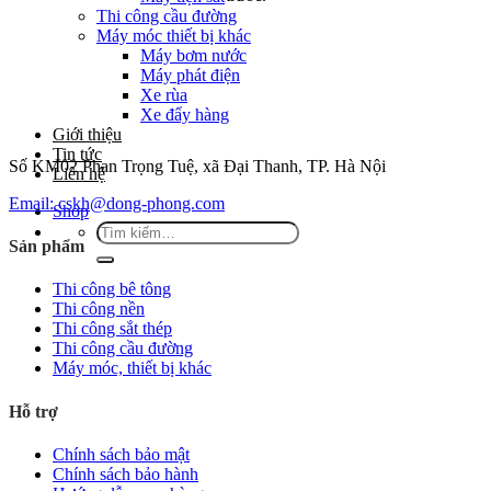
Thi công cầu đường
Máy móc thiết bị khác
Máy bơm nước
Máy phát điện
Xe rùa
Xe đẩy hàng
Giới thiệu
Tin tức
Số KM02 Phan Trọng Tuệ, xã Đại Thanh, TP. Hà Nội
Liên hệ
Email:
cskh@dong-phong.com
Shop
Tìm
Sản phẩm
kiếm:
Thi công bê tông
Thi công nền
Thi công sắt thép
Thi công cầu đường
Máy móc, thiết bị khác
Hỗ trợ
Chính sách bảo mật
Chính sách bảo hành