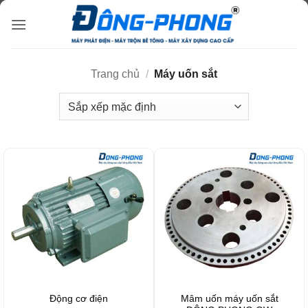
Bỏ
qua
nội
dung
Trang chủ
/
Máy uốn sắt
Mâm uốn máy uốn sắt
Động cơ điện