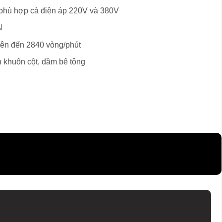
phù hợp cả điện áp 220V và 380V
N
lên đến 2840 vòng/phút
 khuôn cột, dầm bê tông