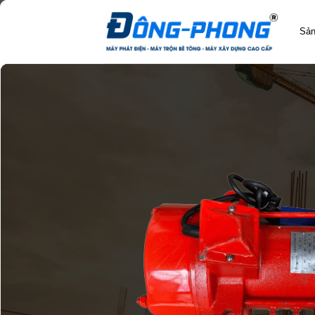
Bỏ
qua
Sả
nội
dung