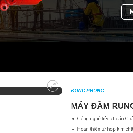
ĐÔNG PHONG
MÁY ĐẦM RUN
Công nghệ tiêu chuẩn Ch
Hoàn thiện từ hợp kim chấ