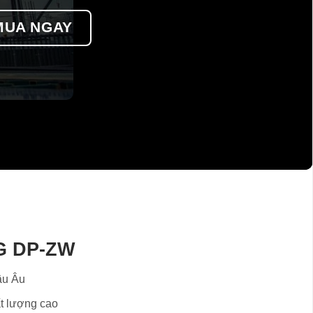
MUA NGAY
G DP-ZW
âu Âu
t lượng cao