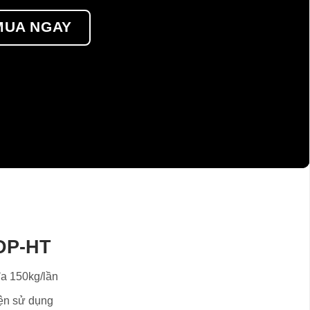
MUA NGAY
DP-HT
đa 150kg/lần
iện sử dụng