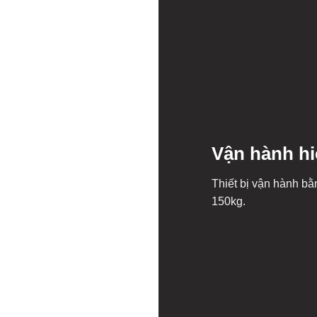
Vận hành hi
Thiết bị vận hành bằn
150kg.