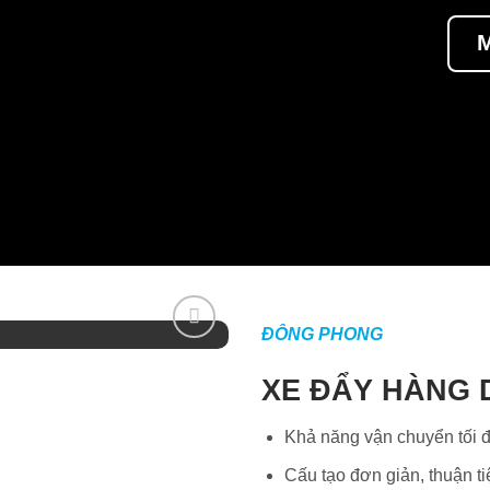
ĐÔNG PHONG
XE ĐẨY HÀNG 
Khả năng vận chuyển tối 
Cấu tạo đơn giản, thuận t