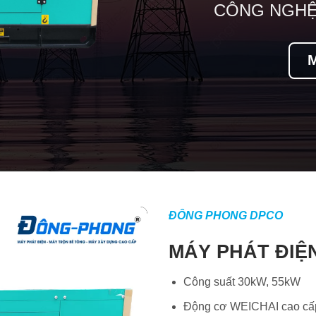
CÔNG NGHỆ
ĐÔNG PHONG DPCO
MÁY PHÁT ĐIỆ
Công suất 30kW, 55kW
Động cơ WEICHAI cao cấp, 