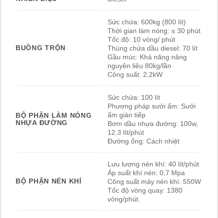
Sức chứa: 600kg (800 lít)
Thời gian làm nóng: ≤ 30 phút
Tốc độ: 10 vòng/ phút
BUỒNG TRỘN
Thùng chứa dầu diesel: 70 lít
Gầu múc: Khả năng nâng
nguyên liệu 80kg/lần
Công suất: 2,2kW
Sức chứa: 100 lít
Phương pháp sưởi ấm: Sưởi
ấm gián tiếp
BỘ PHẬN LÀM NÓNG
NHỰA ĐƯỜNG
Bơm dầu nhựa đường: 100w,
12.3 lít/phút
Đường ống: Cách nhiệt
Lưu lượng nén khí: 40 lít/phút
Áp suất khí nén: 0,7 Mpa
BỘ PHẬN NÉN KHÍ
Công suất máy nén khí: 550W
Tốc độ vòng quay: 1380
vòng/phút.