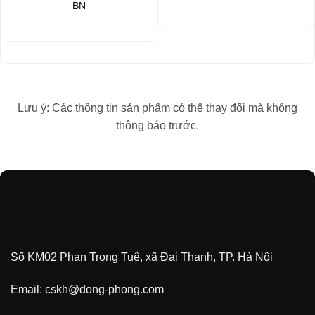
BN
Lưu ý: Các thông tin sản phẩm có thể thay đổi mà không
thông báo trước.
Số KM02 Phan Trọng Tuệ, xã Đại Thanh, TP. Hà Nội
Email:
cskh@dong-phong.com