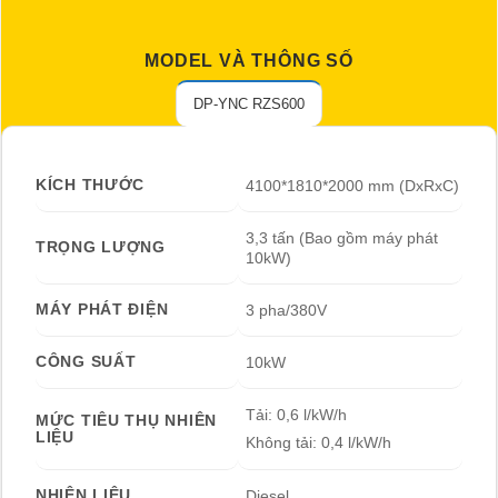
MODEL VÀ THÔNG SỐ
DP-YNC RZS600
KÍCH THƯỚC
4100*1810*2000 mm (DxRxC)
3,3 tấn (Bao gồm máy phát
TRỌNG LƯỢNG
10kW)
MÁY PHÁT ĐIỆN
3 pha/380V
CÔNG SUẤT
10kW
Tải: 0,6 l/kW/h
MỨC TIÊU THỤ NHIÊN
LIỆU
Không tải: 0,4 l/kW/h
NHIÊN LIỆU
Diesel